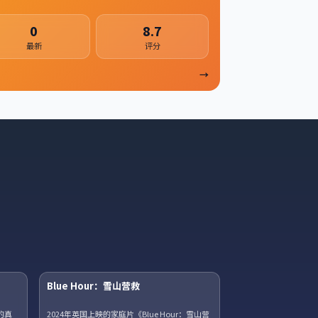
0
8.7
最新
评分
→
15集全
45集全
Blue Hour：雪山营救
获奖
的真
2024年英国上映的家庭片《Blue Hour：雪山营