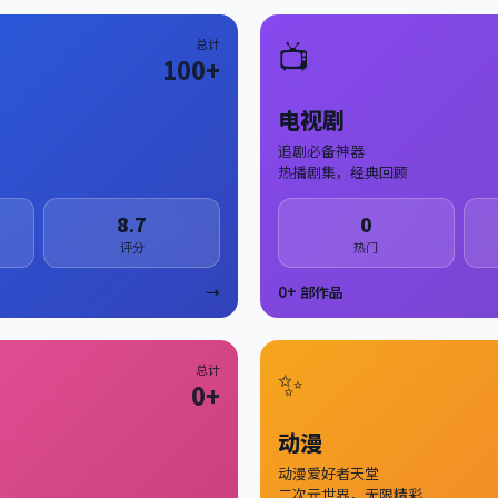
总计
📺
100
+
电视剧
追剧必备神器
热播剧集，经典回顾
8.7
0
评分
热门
→
0
+ 部作品
总计
✨
0
+
动漫
动漫爱好者天堂
二次元世界，无限精彩