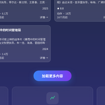
郁执导，蒂尔达·斯文顿、王景春、王凯、
相》由达米恩·查泽雷执导，咏梅、广濑
领衔主演。影片聚焦小人物在时代洪流中的
正宇、王一博领衔主演。爱情与信仰在战
2025
★
8.8
，细节写实，人物弧光完整。剧情信息含剧
下被反复考验，结局留有回味空间。片尾
护，建议先观看正片再浏览讨论区。
得留意，与世界观其他作品存在联动。
·
6.1万
动作
·
18万
月前
详情 →
16个月前
13集全
中的时间管理局
W
24年印度上映的战争片《暴雨中的时间管理
由文牧野执导，朱一龙、海清、菅田将晖领
演。法庭戏与街头戏对位，正义主题在灰色
2024
被重新审视。高清正版资源同步更新，支持
端流畅播放。
·
3.4万
月前
详情 →
加载更多内容