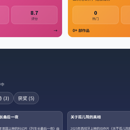
8.7
0
评分
热门
→
0
+ 部作品
新中
势
(
3
)
获奖
(
5
)
42集全
长最后一夜
关于孤儿院的真相
W
趋势
25年英国上映的科幻片《列车长最后一夜》由
2025年西班牙上映的动作片《关于孤儿院