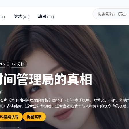
综艺
动漫
0+
)
(
0+
)
(
0+
)
9.5
156分钟
时间管理局的真相
斯
的冒险片《关于时间管理局的真相》由马丁·斯科塞斯执导，郑秀文、马丽、刘德
真人表演结合，适合全年龄观看。适合喜欢强情节与人物刻画的观众收藏观看
科塞斯执导
群星荟萃