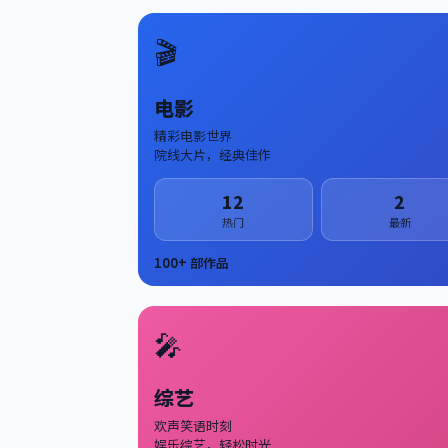
🎬
电影
精彩电影世界
院线大片，经典佳作
12
2
热门
最新
100
+ 部作品
🎤
综艺
欢声笑语时刻
娱乐综艺，轻松时光