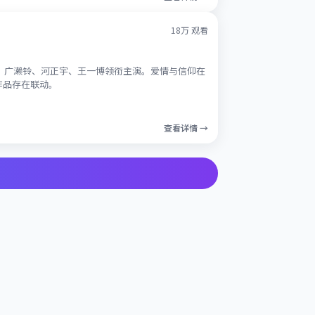
18万
观看
梅、广濑铃、河正宇、王一博领衔主演。爱情与信仰在
作品存在联动。
查看详情 →