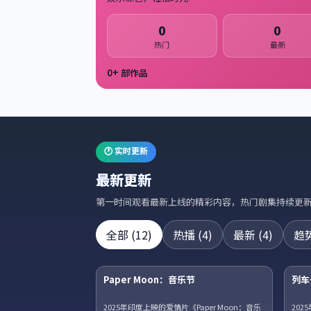
0
0
热门
最新
0
+ 部作品
🕐 实时更新
最新更新
第一时间观看最新上线的精彩内容，热门剧集持续更
全部
(
12
)
热播
(
4
)
最新
(
4
)
趋
24集全
Paper Moon：音乐节
列车
热播
NE
2025年印度上映的爱情片《Paper Moon：音乐
20