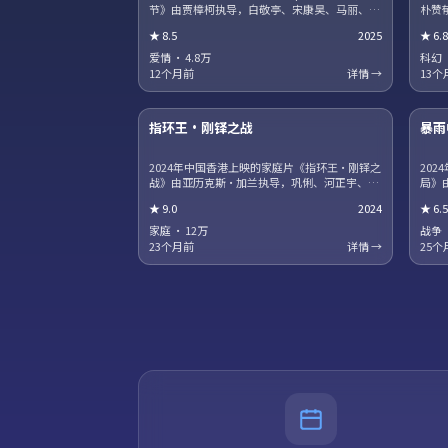
节》由贾樟柯执导，白敬亭、宋康昊、马丽、章
朴赞
子怡领衔主演。职场与理想冲突被细腻呈现，配
沈腾
★
8.5
2025
★
6.8
角群像同样出彩。片尾彩蛋值得留意，与世界观
抉择
其他作品存在联动。
透保
爱情
·
4.8万
科幻
12个月前
详情 →
13个
17集全
指环王·刚铎之战
暴雨
热播
NE
2024年中国香港上映的家庭片《指环王·刚铎之
20
战》由亚历克斯·加兰执导，巩俐、河正宇、咏
局》
梅、役所广司领衔主演。科幻设定服务于人物关
衔主
★
9.0
2024
★
6.5
系，探讨记忆、身份与自由意志的边界。高清正
地带
版资源同步更新，支持多终端流畅播放。
多终
家庭
·
12万
战争
23个月前
详情 →
25个