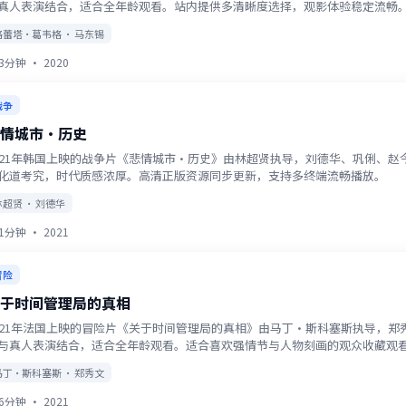
真人表演结合，适合全年龄观看。站内提供多清晰度选择，观影体验稳定流畅
格蕾塔·葛韦格 · 马东锡
13分钟
·
2020
战争
情城市·历史
021年韩国上映的战争片《悲情城市·历史》由林超贤执导，刘德华、巩俐、
化道考究，时代质感浓厚。高清正版资源同步更新，支持多终端流畅播放。
林超贤 · 刘德华
11分钟
·
2021
冒险
于时间管理局的真相
021年法国上映的冒险片《关于时间管理局的真相》由马丁·斯科塞斯执导，
与真人表演结合，适合全年龄观看。适合喜欢强情节与人物刻画的观众收藏观
马丁·斯科塞斯 · 郑秀文
56分钟
·
2021