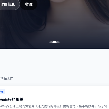
收藏
详细信息
的精品之作
爱情
光而行的邮差
020年西班牙上映的爱情片《逆光而行的邮差》由格蕾塔·葛韦格执导，马东