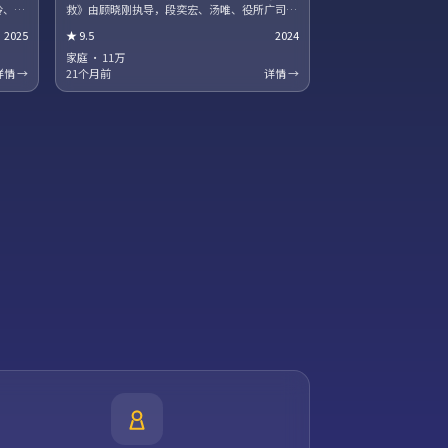
铃、河
救》由顾晓刚执导，段奕宏、汤唯、役所广司领
争阴影
衔主演。跨国追凶贯穿全片，动作场面利落，文
2025
★
9.5
2024
彩蛋值
戏同样扎实。站内提供多清晰度选择，观影体验
稳定流畅。
家庭
·
11万
详情 →
21个月前
详情 →