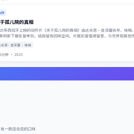
动作
于孤儿院的真相
025年西班牙上映的动作片《关于孤儿院的真相》由达米恩·查泽雷执导，咏
争阴影下被反复考验，结局留有回味空间。片尾彩蛋值得留意，与世界观其他
达米恩·查泽雷 · 咏梅
46分钟
·
2025
总有一款适合您的口味