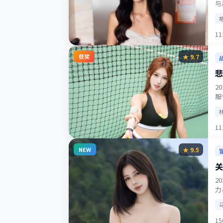
与
1
获奖
★
9.7
悲
2
服
1
NEW
★
9.5
关
2
力
1