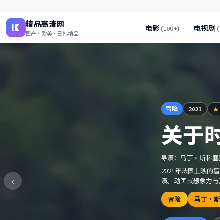
精品高清网
电影
电视剧
(
100+
)
(
国产·欧美·日韩精品
冒险
2021
★
关于
导演：
马丁·斯科塞
2021年法国上映
‹
演。动画式想象力与
冒险
马丁·斯