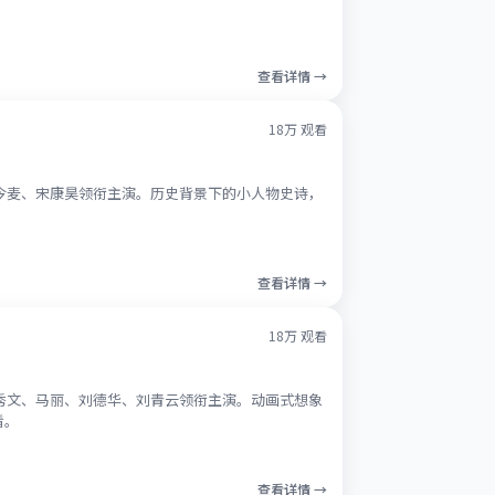
。
查看详情 →
18万
观看
赵今麦、宋康昊领衔主演。历史背景下的小人物史诗，
查看详情 →
18万
观看
郑秀文、马丽、刘德华、刘青云领衔主演。动画式想象
看。
查看详情 →