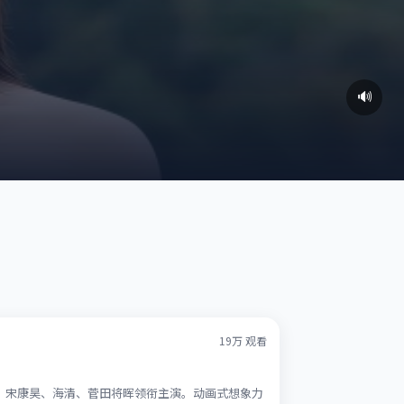
🔊
19万
观看
锡、宋康昊、海清、菅田将晖领衔主演。动画式想象力