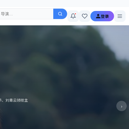
登录
华、刘青云领衔主
›
。